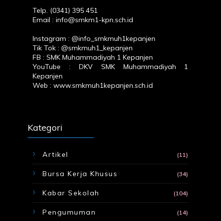
Telp. (0341) 395 451
Email : info@smkm1-kpn.sch.id
Instagram :
@info_smkmuh1kepanjen
Tik Tok :
@smkmuh1_kepanjen
FB :
SMK Muhammadiyah 1 Kepanjen
YouTube :
DKV SMK Muhammadiyah 1
Kepanjen
Web :
www.smkmuh1kepanjen.sch.id
Kategori
Artikel
(11)
Bursa Kerja Khusus
(34)
Kabar Sekolah
(104)
Pengumuman
(14)