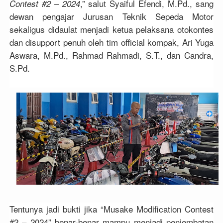
,” salut Syaiful Efendi, M.Pd., sang
Contest #2 – 2024
dewan pengajar Jurusan Teknik Sepeda Motor
sekaligus didaulat menjadi ketua pelaksana otokontes
dan disupport penuh oleh tim official kompak, Ari Yuga
Aswara, M.Pd., Rahmad Rahmadi, S.T., dan Candra,
S.Pd.
Tentunya jadi bukti jika “Musake Modification Contest
#2 – 2024” benar-benar mampu menjadi penjembatan