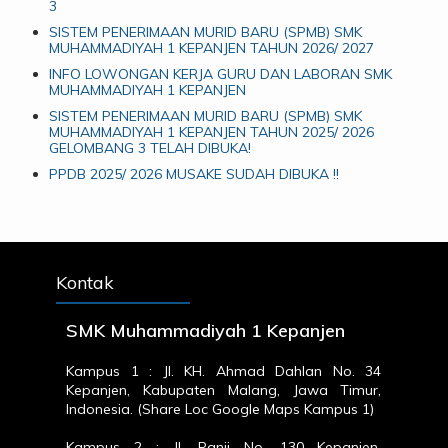
3
SISTEM PENERIMAAN MURID BARU (SPMB) SMK
MUHAMMADIYAH 1 KEPANJEN TAHUN 2026/ 2027
INFO LOWONGAN KERJA GURU DAN LABORAN SMK
MUHAMMADIYAH 1 KEPANJEN
SISTEM PENERIMAAN MURID BARU (SPMB) SMK
MUHAMMADIYAH 1 KEPANJEN TAHUN 2025/ 2026
GELOMBANG 3 TELAH DIBUKA!
PPDB 2025/ 2026 MUSAKE SUDAH DIBUKA !!
Kontak
SMK Muhammadiyah 1 Kepanjen
Kampus 1 : Jl. KH. Ahmad Dahlan No. 34
Kepanjen, Kabupaten Malang, Jawa Timur,
Indonesia. (
Share Loc Google Maps Kampus 1
)
Kampus 2 : Jl. Panji No. 130 Kepanjen,