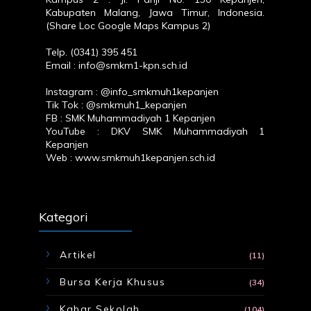
Kabupaten Malang, Jawa Timur, Indonesia.
(
Share Loc Google Maps Kampus 2
)
Telp. (0341) 395 451
Email : info@smkm1-kpn.sch.id
Instagram :
@info_smkmuh1kepanjen
Tik Tok :
@smkmuh1_kepanjen
FB :
SMK Muhammadiyah 1 Kepanjen
YouTube :
DKV SMK Muhammadiyah 1
Kepanjen
Web :
www.smkmuh1kepanjen.sch.id
Kategori
Artikel
(11)
Bursa Kerja Khusus
(34)
Kabar Sekolah
(104)