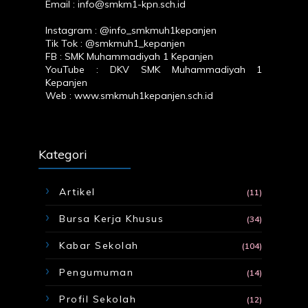
Email : info@smkm1-kpn.sch.id
Instagram :
@info_smkmuh1kepanjen
Tik Tok :
@smkmuh1_kepanjen
FB :
SMK Muhammadiyah 1 Kepanjen
YouTube :
DKV SMK Muhammadiyah 1
Kepanjen
Web :
www.smkmuh1kepanjen.sch.id
Kategori
Artikel
(11)
Bursa Kerja Khusus
(34)
Kabar Sekolah
(104)
Pengumuman
(14)
Profil Sekolah
(12)